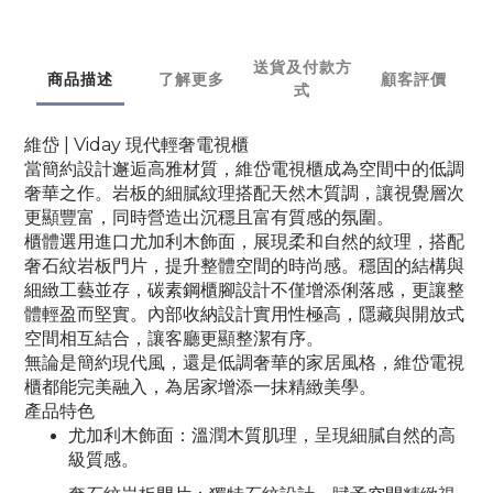
送貨及付款方
商品描述
了解更多
顧客評價
式
維岱 | Viday 現代輕奢電視櫃
當簡約設計邂逅高雅材質，維岱電視櫃成為空間中的低調
奢華之作。岩板的細膩紋理搭配天然木質調，讓視覺層次
更顯豐富，同時營造出沉穩且富有質感的氛圍。
櫃體選用進口尤加利木飾面，展現柔和自然的紋理，搭配
奢石紋岩板門片，提升整體空間的時尚感。穩固的結構與
細緻工藝並存，碳素鋼櫃腳設計不僅增添俐落感，更讓整
體輕盈而堅實。內部收納設計實用性極高，隱藏與開放式
空間相互結合，讓客廳更顯整潔有序。
無論是簡約現代風，還是低調奢華的家居風格，維岱電視
櫃都能完美融入，為居家增添一抹精緻美學。
產品特色
尤加利木飾面
：溫潤木質肌理，呈現細膩自然的高
級質感。