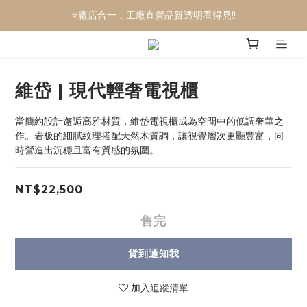
⭐廠店合一，工廠直營品質透明看得見!!
🎉電動沙發三萬有找
🎉全屋訂製服務，你的家一次搞定
🎉電動沙發三萬有找
維岱 | 現代輕奢電視櫃
當簡約設計邂逅高雅材質，維岱電視櫃成為空間中的低調奢華之
作。岩板的細膩紋理搭配天然木質調，讓視覺層次更顯豐富，同
時營造出沉穩且富有質感的氛圍。
NT$22,500
售完
貨到通知我
加入追蹤清單