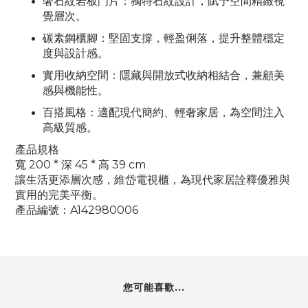
奢石紋岩板門片
：獨特石紋設計，賦予空間精緻視
覺層次。
碳素鋼櫃腳
：堅固支撐，輕盈俐落，提升整體穩定
度與設計感。
實用收納空間
：隱藏與開放式收納相結合，兼顧美
感與機能性。
百搭風格
：適配現代簡約、輕奢家居，為空間注入
高級質感。
產品規格
寬 200 * 深 45 * 高 39 cm
讓生活更添層次感，維岱電視櫃，為現代家居詮釋優雅與
實用的完美平衡。
產品編號：A142980006
您可能喜歡...