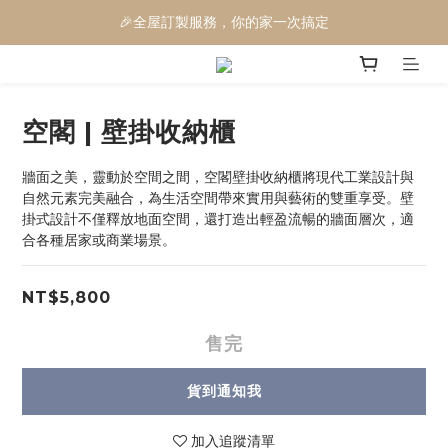
🎉全屋訂製服務，你的家一次搞定
🎉電動沙發三萬有找
🎉電動沙發三萬有找
空閣 | 壁掛收納櫃
牆面之美，靈動於空間之間，空閣壁掛收納櫃將現代工業設計與
自然元素完美融合，為生活空間帶來實用與藝術的雙重享受。壁
掛式設計不僅釋放地面空間，還打造出輕盈流暢的牆面層次，適
合各種居家或商業場景。
NT$5,800
售完
貨到通知我
加入追蹤清單