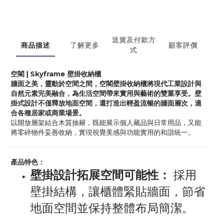
送貨及付款方
商品描述
了解更多
顧客評價
式
空閣 | Skyframe 壁掛收納櫃
牆面之美，靈動於空間之間，空閣壁掛收納櫃將現代工業設計與
自然元素完美融合，為生活空間帶來實用與藝術的雙重享受。壁
掛式設計不僅釋放地面空間，還打造出輕盈流暢的牆面層次，適
合各種居家或商業場景。
以開放層架結合木質抽屜，既能展示個人藏品與日常用品，又能
將零碎物件妥善收納，實現視覺美感與功能實用的和諧統一。
產品特色：
壁掛設計拓展空間可能性：
採用
壁掛結構，讓櫃體緊貼牆面，節省
地面空間並保持整體布局簡潔。