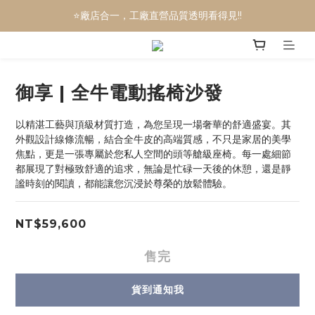
⭐廠店合一，工廠直營品質透明看得見!!
🎉電動沙發三萬有找
🎉全屋訂製服務，你的家一次搞定
🎉電動沙發三萬有找
御享 | 全牛電動搖椅沙發
以精湛工藝與頂級材質打造，為您呈現一場奢華的舒適盛宴。其
外觀設計線條流暢，結合全牛皮的高端質感，不只是家居的美學
焦點，更是一張專屬於您私人空間的頭等艙級座椅。每一處細節
都展現了對極致舒適的追求，無論是忙碌一天後的休憩，還是靜
謐時刻的閱讀，都能讓您沉浸於尊榮的放鬆體驗。
NT$59,600
售完
貨到通知我