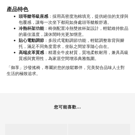
產品特色
頭等艙等級座感
：採用高密度泡棉填充，提供絕佳的支撐與
包覆感，讓每一次坐下都宛如身處頭等艙般舒適。
冷熱杯架功能
：椅側配置冷熱雙效杯架設計，輕鬆維持飲品
的最佳溫度，讓休閒時光更加愜意。
貼心電動調節
：多段式電動調節功能，輕鬆調整靠背與腳
托，滿足不同角度需求，坐臥之間皆享隨心自在。
高端皮革質感
：精選全牛皮材質，質地柔軟耐用，兼具高級
質感與實用性，為家居空間增添典雅氛圍。
「御享」沙發搖椅，專屬於您的放鬆夥伴，完美契合品味人士對
生活的極致追求。
您可能喜歡...