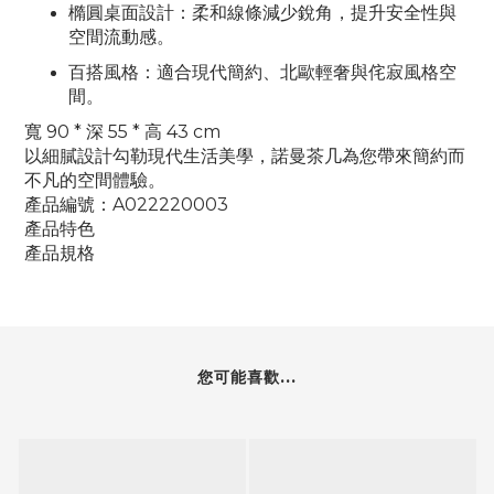
橢圓桌面設計
：柔和線條減少銳角，提升安全性與
空間流動感。
百搭風格
：適合現代簡約、北歐輕奢與侘寂風格空
間。
寬 90 * 深 55 * 高 43 cm
以細膩設計勾勒現代生活美學，諾曼茶几為您帶來簡約而
不凡的空間體驗。
產品編號：A022220003
產品特色
產品規格
您可能喜歡...