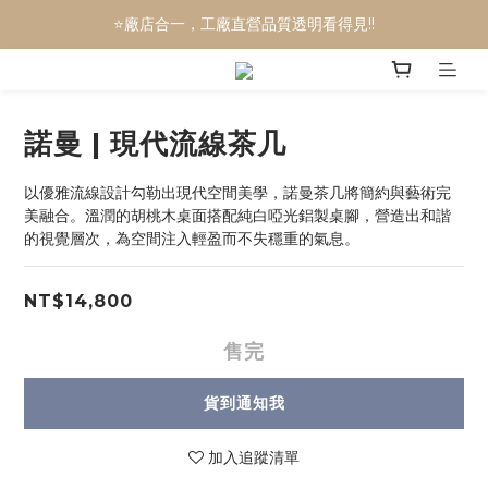
⭐廠店合一，工廠直營品質透明看得見!!
🎉電動沙發三萬有找
🎉全屋訂製服務，你的家一次搞定
🎉電動沙發三萬有找
諾曼 | 現代流線茶几
以優雅流線設計勾勒出現代空間美學，諾曼茶几將簡約與藝術完
美融合。溫潤的胡桃木桌面搭配純白啞光鋁製桌腳，營造出和諧
的視覺層次，為空間注入輕盈而不失穩重的氣息。
NT$14,800
售完
貨到通知我
加入追蹤清單