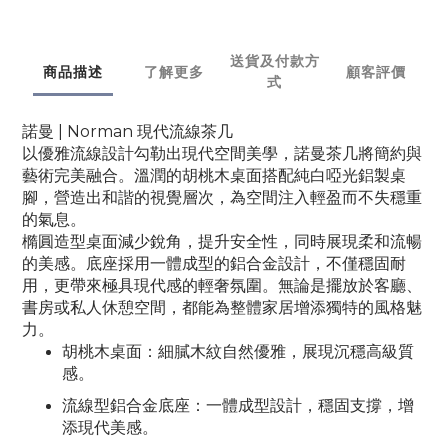
送貨及付款方
商品描述
了解更多
顧客評價
式
諾曼 | Norman 現代流線茶几
以優雅流線設計勾勒出現代空間美學，
諾曼茶几
將簡約與
藝術完美融合。溫潤的胡桃木桌面搭配純白啞光鋁製桌
腳，營造出和諧的視覺層次，為空間注入輕盈而不失穩重
的氣息。
橢圓造型桌面減少銳角，提升安全性，同時展現柔和流暢
的美感。底座採用一體成型的鋁合金設計，不僅穩固耐
用，更帶來極具現代感的輕奢氛圍。無論是擺放於客廳、
書房或私人休憩空間，都能為整體家居增添獨特的風格魅
力。
胡桃木桌面
：細膩木紋自然優雅，展現沉穩高級質
感。
流線型鋁合金底座
：一體成型設計，穩固支撐，增
添現代美感。