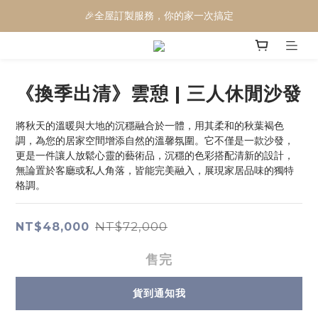
🎉全屋訂製服務，你的家一次搞定
🎉電動沙發三萬有找
🎉電動沙發三萬有找
《換季出清》雲憩 | 三人休閒沙發
將秋天的溫暖與大地的沉穩融合於一體，用其柔和的秋葉褐色
調，為您的居家空間增添自然的溫馨氛圍。它不僅是一款沙發，
更是一件讓人放鬆心靈的藝術品，沉穩的色彩搭配清新的設計，
無論置於客廳或私人角落，皆能完美融入，展現家居品味的獨特
格調。
NT$72,000
NT$48,000
售完
貨到通知我