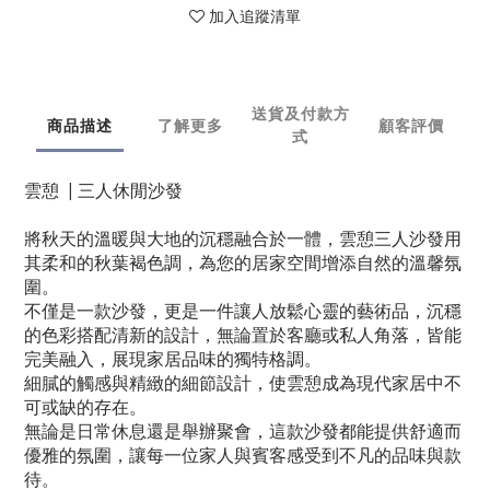
加入追蹤清單
送貨及付款方
商品描述
了解更多
顧客評價
式
雲憩 | 三人休閒沙發
將秋天的溫暖與大地的沉穩融合於一體，雲憩三人沙發用
其柔和的秋葉褐色調，為您的居家空間增添自然的溫馨氛
圍。
不僅是一款沙發，更是一件讓人放鬆心靈的藝術品，沉穩
的色彩搭配清新的設計，無論置於客廳或私人角落，皆能
完美融入，展現家居品味的獨特格調。
細膩的觸感與精緻的細節設計，使雲憩成為現代家居中不
可或缺的存在。
無論是日常休息還是舉辦聚會，這款沙發都能提供舒適而
優雅的氛圍，讓每一位家人與賓客感受到不凡的品味與款
待。