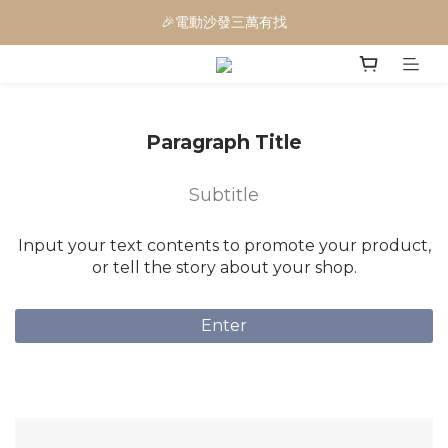
🎉電動沙發三萬有找
🎉電動沙發三萬有找
⭐廠店合一，工廠直營品質透明看得見!!
🎉全屋訂製服務，你的家一次搞定
Paragraph Title
🎉電動沙發三萬有找
Subtitle
Input your text contents to promote your product,
or tell the story about your shop.
Enter