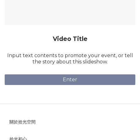
Video Title
Input text contents to promote your event, or tell
the story about this slideshow.
Enter
關於拾光空間
拾光初心